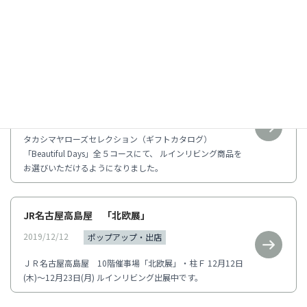
全て箱入りのベビーケープとヘアタオルとタオルセット。
少しフォーマルな贈り物におすすめです。 髙島屋の「の
し」やギフト包装ができます。 タオルギフ...
髙島屋ローズセレクション
2020/02/28
ポップアップ・出店
タカシマヤローズセレクション（ギフトカタログ）
「Beautiful Days」全５コースにて、 ルインリビング商品を
お選びいただけるようになりました。
JR名古屋高島屋 「北欧展」
2019/12/12
ポップアップ・出店
ＪＲ名古屋高島屋 10階催事場「北欧展」・柱Ｆ 12月12日
(木)～12月23日(月) ルインリビング出展中です。