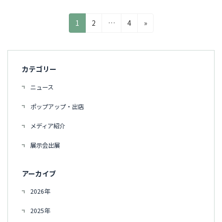
投
固
固
固
1
2
…
4
»
稿
定
定
定
ペ
ペ
ペ
の
ー
ー
ー
ペ
カテゴリー
ジ
ジ
ジ
ー
ニュース
ジ
ポップアップ・出店
送
メディア紹介
り
展示会出展
アーカイブ
2026年
2025年