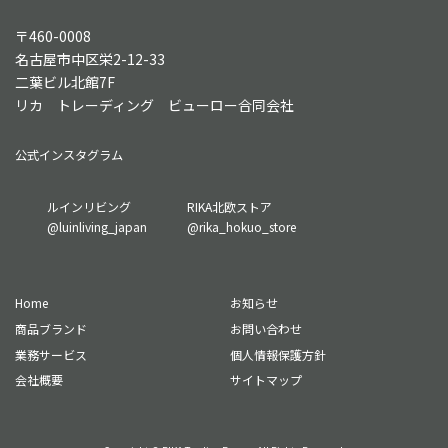
〒460-0008
名古屋市中区栄2-12-33
二葉ビル北館7F
リカ トレーディング ビューロー合同会社
公式インスタグラム
グ
グ
ルインリビング
RIKA北欧ストア
ル
ル
@luinliving_japan
@rika_hokuo_store
ー
ー
プ
プ
リ
リ
Home
お知らせ
ン
ン
ク
ク
商品ブランド
お問い合わせ
業務サービス
個人情報保護方針
会社概要
サイトマップ