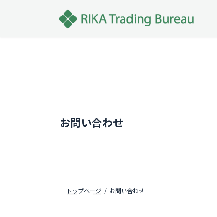
コ
ナ
ン
ビ
テ
ゲ
ン
ー
ツ
シ
へ
ョ
ス
ン
Contact
キ
に
ッ
移
お問い合わせ
プ
動
トップページ
お問い合わせ