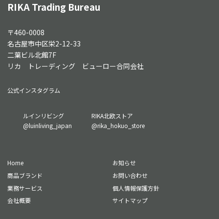
RIKA Trading Bureau
〒460-0008
名古屋市中区栄2-12-33
二葉ビル北館7F
リカ トレーディング ビューロー合同会社
公式インスタグラム
グ
グ
ルインリビング
RIKA北欧ストア
ル
ル
@luinliving_japan
@rika_hokuo_store
ー
ー
プ
プ
リ
リ
Home
お知らせ
ン
ン
ク
ク
商品ブランド
お問い合わせ
業務サービス
個人情報保護方針
会社概要
サイトマップ