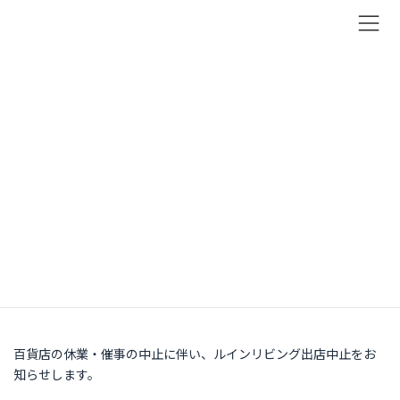
コ
ナ
ン
ビ
テ
ゲ
ン
ー
News
ツ
シ
へ
ョ
お知らせ
ス
ン
キ
に
ッ
移
トップページ
お知らせ
ポップアップ・出店
プ
動
ポップアップ中止のお知らせ
ポップアップ中止のお知らせ
2020/04/10
百貨店の休業・催事の中止に伴い、ルインリビング出店中止をお
知らせします。