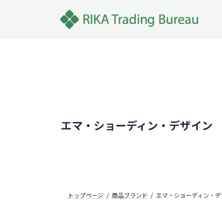
コ
ナ
ン
ビ
テ
ゲ
ン
ー
ツ
シ
へ
ョ
ス
ン
Emma Sjodin
キ
に
ッ
移
エマ・ショーディン・デザイン
プ
動
トップページ
商品ブランド
エマ・ショーディン・デ