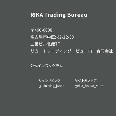
RIKA Trading Bureau
〒460-0008
名古屋市中区栄2-12-33
二葉ビル北館7F
リカ トレーディング ビューロー合同会社
公式インスタグラム
グ
グ
ルインリビング
RIKA北欧ストア
ル
ル
@luinliving_japan
@rika_hokuo_store
ー
ー
プ
プ
リ
リ
ン
ン
ク
ク