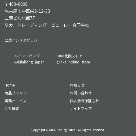
〒460-0008
名古屋市中区栄2-12-33
二葉ビル北館7F
リカ トレーディング ビューロー合同会社
公式インスタグラム
グ
グ
ルインリビング
RIKA北欧ストア
ル
ル
@luinliving_japan
@rika_hokuo_store
ー
ー
プ
プ
リ
リ
Home
お知らせ
ン
ン
ク
ク
商品ブランド
お問い合わせ
業務サービス
個人情報保護方針
会社概要
サイトマップ
Copyright © RIKA Trading Bureau All Rights Reserved.