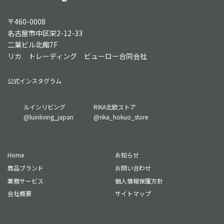
〒460-0008
名古屋市中区栄2-12-33
二葉ビル北館7F
リカ トレーディング ビューロー合同会社
公式インスタグラム
グ
グ
ルインリビング
RIKA北欧ストア
ル
ル
@luinliving_japan
@rika_hokuo_store
ー
ー
プ
プ
リ
リ
Home
お知らせ
ン
ン
ク
ク
商品ブランド
お問い合わせ
業務サービス
個人情報保護方針
会社概要
サイトマップ