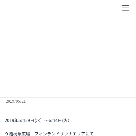
コ
ナ
ン
ビ
テ
ゲ
ン
ー
News
ツ
シ
へ
ョ
お知らせ
ス
ン
キ
に
ッ
移
トップページ
お知らせ
ポップアップ・出店
プ
動
阪急百貨店うめだ本店 北欧フェア
阪急百貨店うめだ本店 北欧フェア
2019/05/21
2019年5月29日(水）～6月4日(火）
９階祝祭広場 フィンランドサウナエリアにて