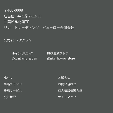
〒460-0008
名古屋市中区栄2-12-33
二葉ビル北館7F
リカ トレーディング ビューロー合同会社
公式インスタグラム
グ
グ
ルインリビング
RIKA北欧ストア
ル
ル
@luinliving_japan
@rika_hokuo_store
ー
ー
プ
プ
リ
リ
Home
お知らせ
ン
ン
ク
ク
商品ブランド
お問い合わせ
業務サービス
個人情報保護方針
会社概要
サイトマップ