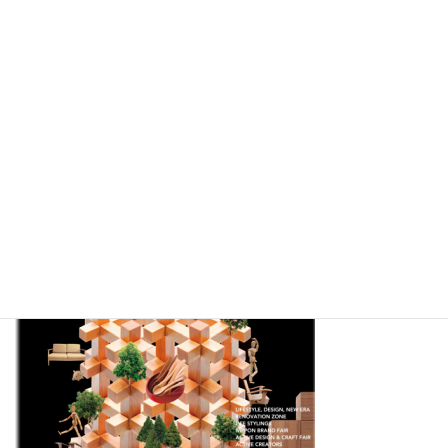
2020年10月７日（水）－９日（金） 東京ビッグサイト西館
出展名：ルインリビング
ブースNO：西２ T１９－１５
ご来場お待ちしています。（入場の事前登録が必要です。）
https://www.giftshow.co.jp/tigs/life8/