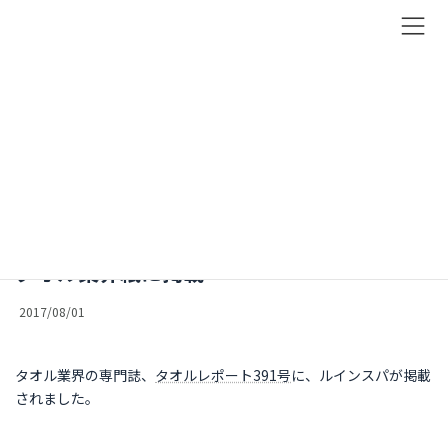
コ
ナ
ン
ビ
テ
ゲ
ン
ー
News
ツ
シ
へ
ョ
お知らせ
ス
ン
キ
に
ッ
移
トップページ
お知らせ
ニュース
タオル業界紙に掲載
プ
動
タオル業界紙に掲載
2017/08/01
タオル業界の専門誌、
タオルレポート391号
に、ルインスパが掲載
されました。