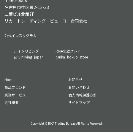
〒460-0008
名古屋市中区栄2-12-33
二葉ビル北館7F
リカ トレーディング ビューロー合同会社
公式インスタグラム
グ
グ
ルインリビング
RIKA北欧ストア
ル
ル
@luinliving_japan
@rika_hokuo_store
ー
ー
プ
プ
リ
リ
Home
お知らせ
ン
ン
ク
ク
商品ブランド
お問い合わせ
業務サービス
個人情報保護方針
会社概要
サイトマップ
Copyright © RIKA Trading Bureau All Rights Reserved.